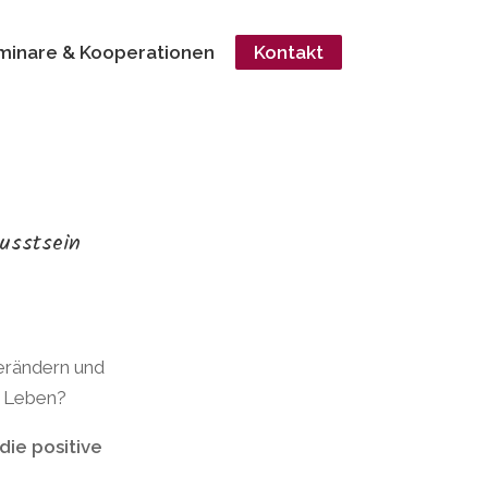
minare & Kooperationen
Kontakt
wusstsein
erändern und
m Leben?
die positive