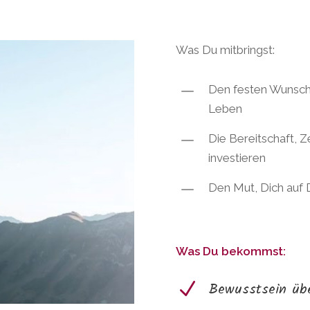
Was Du mitbringst:
K
Den festen Wunsch 
Leben
K
Die Bereitschaft, Z
investieren
K
Den Mut, Dich auf 
Was Du bekommst:
N
Bewusstsein übe