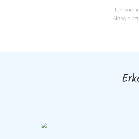
Termine fi
Alltag ein
Erk