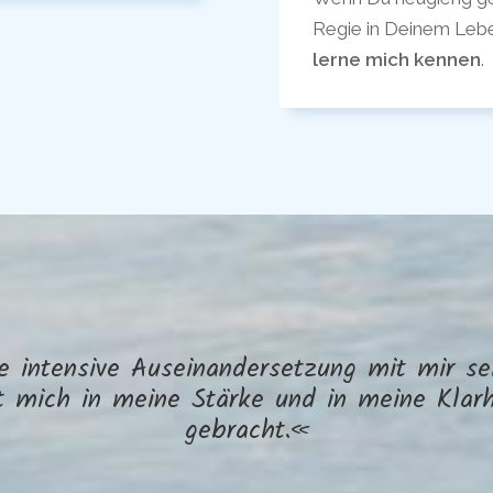
Regie in Deinem Leb
lerne mich kennen
.
 intensive Auseinandersetzung mit mir se
t mich in meine Stärke und in meine Klarh
gebracht.«