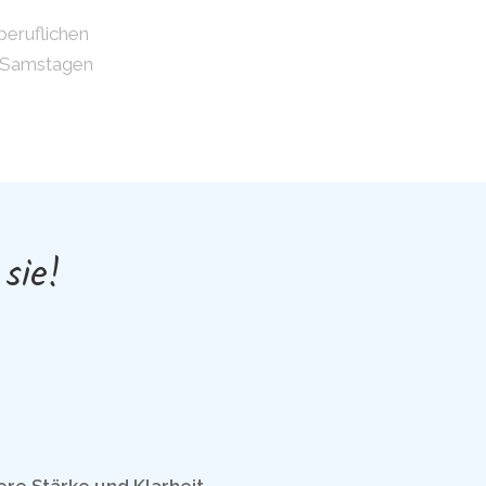
beruflichen
n Samstagen
sie!