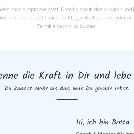
nden nach Absprache statt. Damit diese in den privaten und 
zubinden sind, besteht auch die Möglichkeit, abends oder a
Termine bei mir zu buchen.
enne die Kraft in Dir und lebe 
Du kannst mehr als das, was Du gerade lebst.
Hi, ich bin Britta