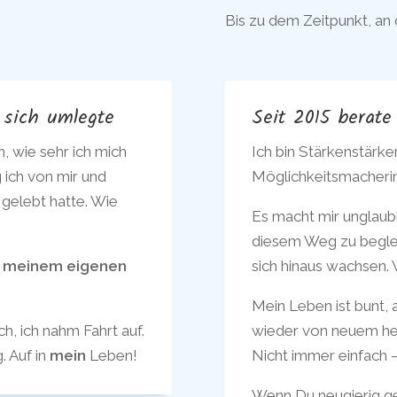
Bis zu dem Zeitpunkt, an d
 sich umlegte
Seit 2015 berat
, wie sehr ich mich
Ich bin Stärkenstärker
 ich von mir und
Möglichkeitsmacherin
 gelebt hatte. Wie
Es macht mir unglaubl
diesem Weg zu begleit
in meinem eigenen
sich hinaus wachsen. W
Mein Leben ist bunt, a
h, ich nahm Fahrt auf.
wieder von neuem he
. Auf in
mein
Leben!
Nicht immer einfach –
Wenn Du neugierig g