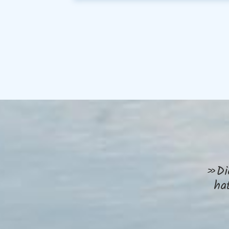
»Die
ha